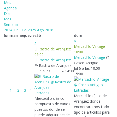
Mes
Agenda
Día
Mes
Semana
2024
Jun
julio 2025
Ago
2026
lun
mar
mié
jue
vie
sáb
dom
6
5
Mercadillo Vintage
El Rastro de Aranjuez
10:00
09:00
Mercadillo Vintage
@
El Rastro de Aranjuez
Casco Antiguo
@ Rastro de Aranjuez
Jul 6 a las 10:00 –
Jul 5 a las 09:00 – 14:00
15:00
1
2
3
4
Entradas
Entradas
Mercadillo típico de
Mercadillo clásico
Aranjuez donde
compuesto de varios
encontraremos todo
puestos donde se
tipo de artículos para
puede adquirir desde