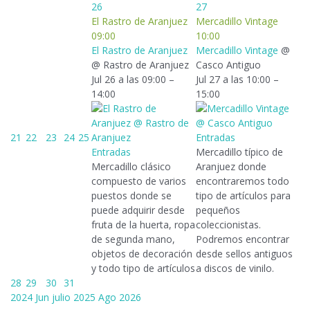
26
27
El Rastro de Aranjuez
Mercadillo Vintage
09:00
10:00
El Rastro de Aranjuez
Mercadillo Vintage
@
@ Rastro de Aranjuez
Casco Antiguo
Jul 26 a las 09:00 –
Jul 27 a las 10:00 –
14:00
15:00
21
22
23
24
25
Entradas
Entradas
Mercadillo típico de
Mercadillo clásico
Aranjuez donde
compuesto de varios
encontraremos todo
puestos donde se
tipo de artículos para
puede adquirir desde
pequeños
fruta de la huerta, ropa
coleccionistas.
de segunda mano,
Podremos encontrar
objetos de decoración
desde sellos antiguos
y todo tipo de artículos
a discos de vinilo.
28
29
30
31
2024
Jun
julio 2025
Ago
2026